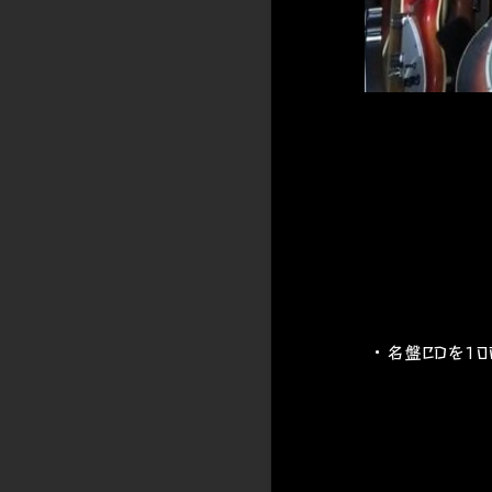
・名盤CDを1