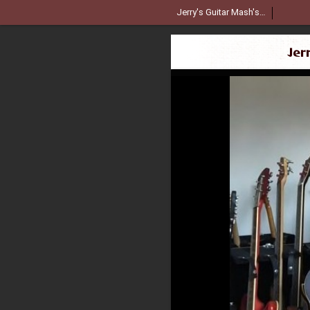
Jerry's Guitar Mash's Picks & The Space
Jer