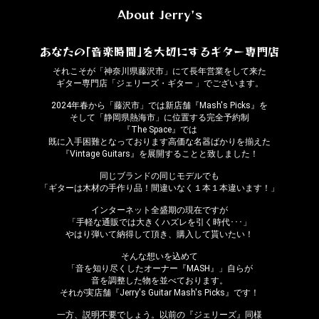
About Jerry's
あなたの｢音楽時間｣を大切にするギター専門店
それこそが「神奈川県藤沢市」にて長年営業をして来た
ギター専門店「ジェリーズ・ギター 」でございます。
2024年春から「藤沢市」では新店舗『Mash's Picks』を
そして「静岡県熱海市」に位置する完全予約制
『The Space』では
既に入手困難となっております高価な名器ばかりを揃えた
『Vintage Guitars』を展開することと致しました！
同じブランドの同じモデルでも
「ギターは木材の手作り品！間違いなく１本１本違います！」
インターネット全盛期の現在ですが
「手軽な通販では大きくハズレを引く時代･･･」
やはり弾いて納得して頂き、購入して貰いたい！
そんな想いを込めて
「音を知り尽くしたオーナー『MASH』」自らが
音を調整した物を並べております。
それが実店舗『Jerry's Guitar Mash's Picks』です！
一方、説明不要でしょう。以前の『ジェリーズ』同様