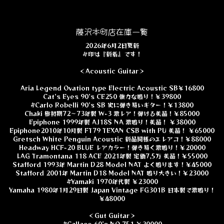
藤沢本町店在庫一覧
2026年6月2日更新
＃印は『新着』です！
＜Acoustic Guitar＞
Aria Legend Ovation type Electric Acoustic SB￥16800
Cat's Eyes 90's CE250 強力な鳴り！￥39800
#Carlo Robelli 90's SB 実に弾き易いギター！￥13800
Chaki 極初期72～73年製 W-3 激レア！弾ける美品！￥85000
Epiphone 1999年製 AJ18S NA 激鳴り！美品！ ￥38000
Epiphone2010年10月製 FT79 TEXAN CSB with PU 美品！ ￥65000
Gretsch White Penguin Acoustic 新品同様のエレアコ！￥88000
Headway HCF-20 BLUE レアカラー！弾き易く激鳴り！￥20000
LAG Tramontana 118 ACE 2021年製 定価7,5万 美品！￥55000
Stafford 1993年 Martin D28 Model NAT よく鳴ります！￥45000
Stafford 2001年 Martin D18 Model NAT 鳴り大きい！￥23000
#Yamaki 1970年代製 ￥23000
Yamaha 1980年1月29日製 Japan Vintage FG301B 日本製で激鳴り！
￥48000
＜Gut Guitar＞
#Callace 60's NO,751 ￥20000