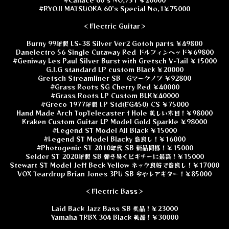
#RYOJI MATSUOKA 60's Special No,1￥75000
＜Electric Guitar＞
Burny 99年製 LS-38 Silver Ver2 Gotoh parts ￥49800
Danelectro 56 Single Cutaway Red ドルフィンヘッド￥69800
#Geniway Les Paul Silver Burst with Gretsch V-Tail ￥15000
G.I.G standard LP custom Black ￥20000
Gretsch Streamliner SB Gマークノブ ￥92800
#Grass Roots SG Cherry Red ￥40000
#Grass Roots LP Custom BLK￥40000
#Greco 1977年製 LP Std(EG450) CS ￥75000
Hand Made Arch TopTelecaster f Hole 美しい木目！￥98000
Kraken Custom Guitar LP Model Gold Sparkle ￥98000
#Legend ST Model All Black ￥15000
#Legend ST Model Blacky 音良し！￥16000
#Photogenic ST 2010年代 SB 新品同様！￥15000
Selder ST 2020年製 SB 弾き易くビギナーに最高！￥15000
Stewart ST Model Jeff Beck Yellow ネック良好で音良し！￥17000
VOX Teardrop Brian Jones 3PU SB 今やレアギター！￥85000
＜Electric Bass＞
Laid Back Jazz Bass SB 美品！￥23000
Yamaha TRBX 304 Black 美品！￥30000