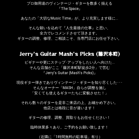
プロ御用達のヴィンテージ・ギターを数多く揃える
『The Space』
あなたの「大切なMusic Time」が、より充実します様に…
そんな願いを込めて『人生最後の仕事』と思い、
全力でレコメンドさせて頂きます。
ギターの調整、修理、ご相談こそ、当専門店にお任せ下さい。
Jerry's Guitar Mash's Picks (藤沢本町)
ビギナーや更にステップ･アップをしたい人へ向けた…
そんな店舗がここ「藤沢本町駅徒歩2分」で営む
『Jerry's Guitar (Mash's Picks)』
現役ギター弾きでありヴィンテージ・ギターを知り尽くした･･･
そんなオーナー「MASH」自らが調整を施し
「安くても使えるギターたちに変貌させた！」
それら数々のギターを是非ご来店の上、お確かめ下さい。
他店とは格段に音が違います！
ギターの修理、調整、買取りもお任せください！
臨時休業多々あり。ご予約をお願い致します！
（近隣に「1時間無料の駐車場」有り）